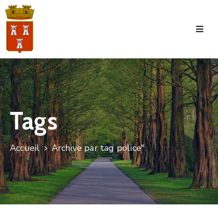
Accueil
La
Commune
Tourisme
Tags
Manifestations
Vie
Accueil
Archive par tag police"
Municipale
Services
Jeunesse