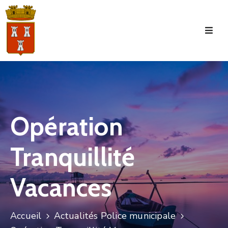
Accueil
La
Commune
Tourisme
Opération
Manifestations
Tranquillité
Vie
Municipale
Vacances
Services
Jeunesse
Accueil
Actualités Police municipale