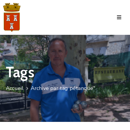
Accueil
La
Commune
Tourisme
Tags
Manifestations
Vie
Accueil
Archive par tag pétanque"
Municipale
Services
Jeunesse