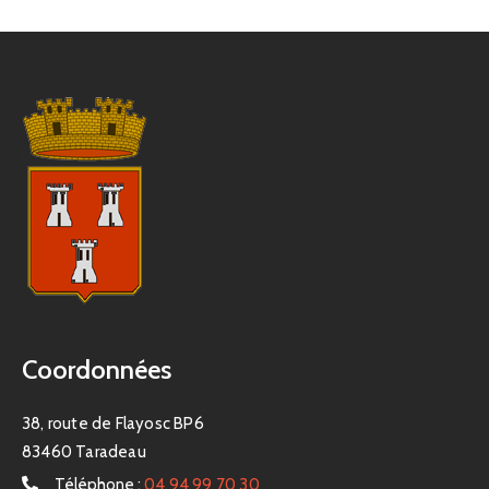
Coordonnées
38, route de Flayosc BP6
83460 Taradeau
Téléphone :
04 94 99 70 30