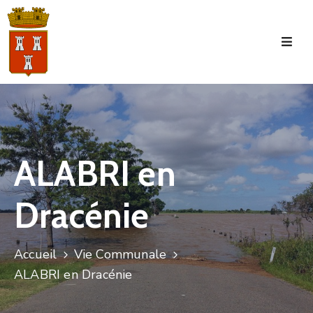
Accueil
La
Commune
Tourisme
ALABRI en
Manifestations
Dracénie
Vie
Municipale
Services
Accueil
Vie Communale
ALABRI en Dracénie
Jeunesse