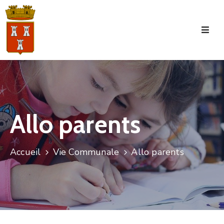
Accueil
La
Commune
Tourisme
Allo parents
Manifestations
Vie
Accueil
Vie Communale
Allo parents
Municipale
Services
Jeunesse