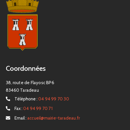
Coordonnées
38, route de Flayosc BP6
83460 Taradeau
Téléphone :
04 94 99 70 30
Fax :
04 94 99 70 71
Email :
accueil@mairie-taradeau.fr