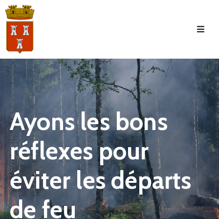
Accueil
La
Commune
Tourisme
Ayons les bons
Manifestations
réflexes pour
Vie
Municipale
éviter les départs
Services
Jeunesse
de feu