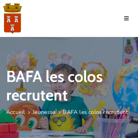
Accueil
La
Commune
Tourisme
BAFA les colos
Manifestations
recrutent
Vie
Municipale
Services
Accueil
Jeunesse
BAFA les colos recrutent
Jeunesse