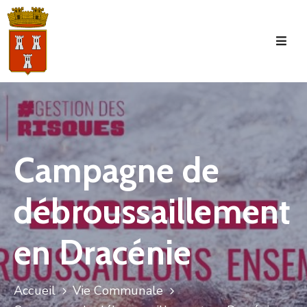
Accueil
La
Commune
Tourisme
Campagne de
Manifestations
débroussaillement
Vie
Municipale
en Dracénie
Services
Jeunesse
Accueil
Vie Communale