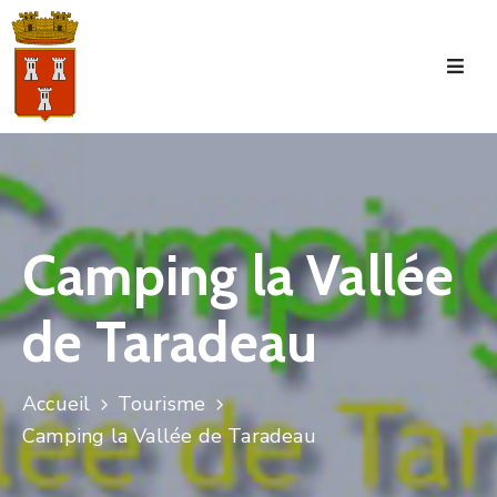
Accueil
La
Commune
Tourisme
Camping la Vallée
Manifestations
de Taradeau
Vie
Municipale
Services
Accueil
Tourisme
Camping la Vallée de Taradeau
Jeunesse