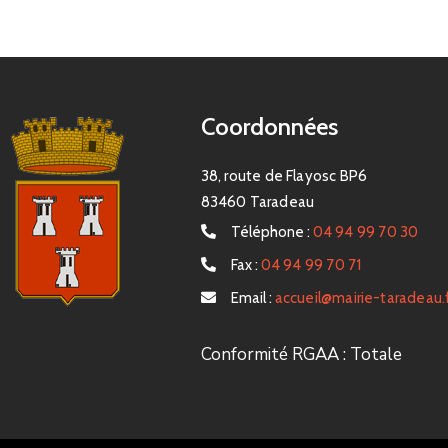
Coordonnées
38, route de Flayosc BP6
83460 Taradeau
Téléphone :
04 94 99 70 30
Fax :
04 94 99 70 71
Email :
accueil@mairie-taradeau.
Conformité RGAA : Totale