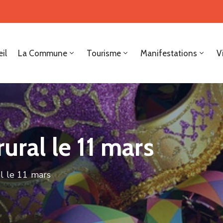
il
La Commune
Tourisme
Manifestations
V
ural le 11 mars
al le 11 mars