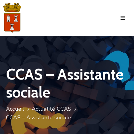
Accueil
La
Commune
Tourisme
CCAS – Assistante
Manifestations
sociale
Vie
Municipale
Services
Accueil
Actualité CCAS
CCAS – Assistante sociale
Jeunesse