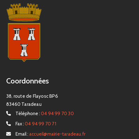
Coordonnées
38, route de Flayosc BP6
83460 Taradeau
Téléphone :
04 94 99 70 30
Fax :
04 94 99 70 71
Email :
accueil@mairie-taradeau.fr