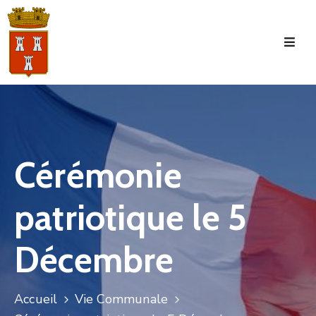
Accueil
La
Commune
Tourisme
Cérémonie
Manifestations
patriotique le 5
Vie
Municipale
Décembre
Services
Jeunesse
Accueil
Vie Communale