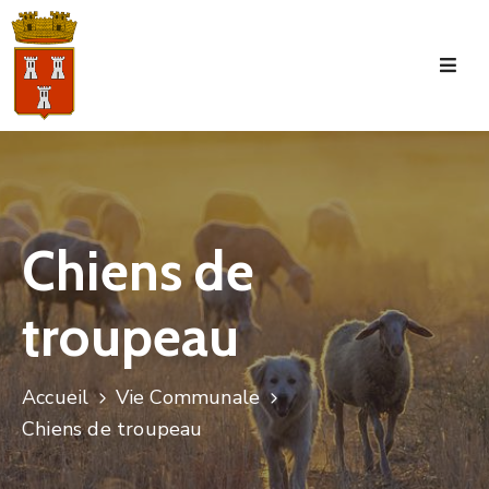
Accueil
La
Commune
Tourisme
Chiens de
Manifestations
troupeau
Vie
Municipale
Services
Accueil
Vie Communale
Chiens de troupeau
Jeunesse