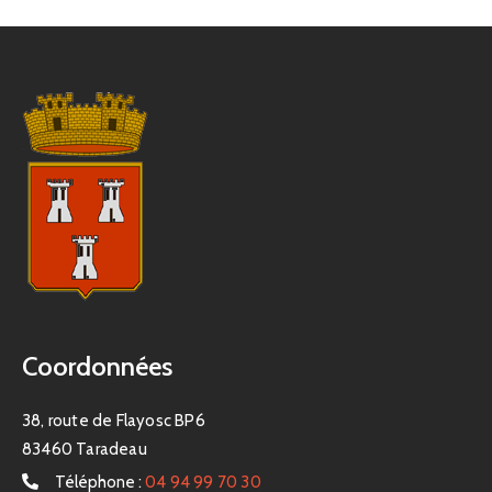
Coordonnées
38, route de Flayosc BP6
83460 Taradeau
Téléphone :
04 94 99 70 30