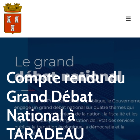
Accueil
La
Commune
Tourisme
Compte rendu du
Manifestations
Grand Débat
Vie
Municipale
National à
Services
Jeunesse
TARADEAU