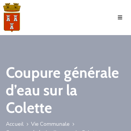
Accueil
La
Commune
Tourisme
Coupure générale
Manifestations
d’eau sur la
Vie
Municipale
Colette
Services
Jeunesse
Accueil
Vie Communale