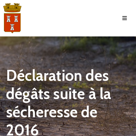
Accueil
La
Commune
Tourisme
Déclaration des
Manifestations
dégâts suite à la
Vie
Municipale
sécheresse de
Services
Jeunesse
2016