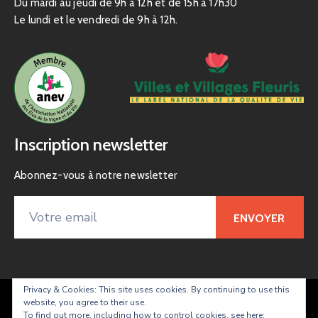
Du mardi au jeudi de 9h à 12h et de 15h à 17h30
Le lundi et le vendredi de 9h à 12h.
Inscription newsletter
Abonnez-vous à notre newsletter
Privacy & Cookies: This site uses cookies. By continuing to use this
website, you agree to their use.
Taradeau – site officiel de la commune
To find out more, including how to control cookies, see here: