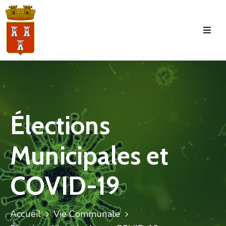
Accueil
La
Commune
Tourisme
Élections
Manifestations
Municipales et
Vie
Municipale
COVID-19
Services
Jeunesse
Accueil
Vie Communale