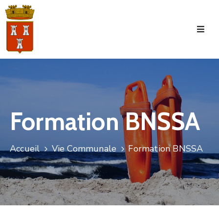
Accueil
La
Commune
Tourisme
Formation BNSSA
Manifestations
Vie
Accueil
Vie Communale
Formation BNSSA
Municipale
Services
Jeunesse