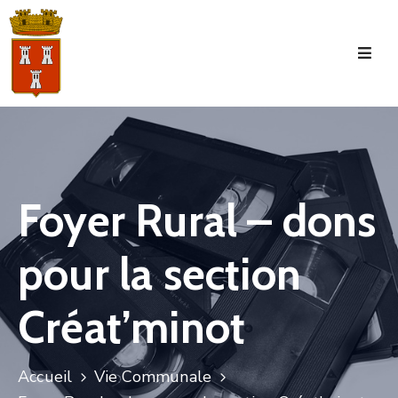
Accueil
La
Commune
Tourisme
Foyer Rural – dons
Manifestations
pour la section
Vie
Municipale
Créat’minot
Services
Jeunesse
Accueil
Vie Communale