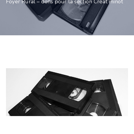
Foyer Rural – dons pour la section Créat’minot