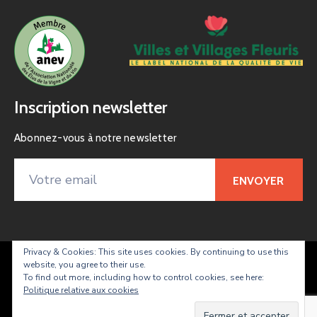
Inscription newsletter
Abonnez-vous à notre newsletter
Privacy & Cookies: This site uses cookies. By continuing to use this
website, you agree to their use.
Taradeau – site officiel de la commune
To find out more, including how to control cookies, see here:
Politique relative aux cookies