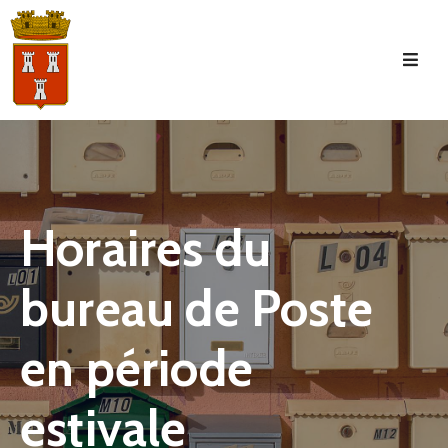
Accueil
La
Commune
Tourisme
Horaires du
Manifestations
bureau de Poste
Vie
Municipale
en période
Services
Jeunesse
estivale