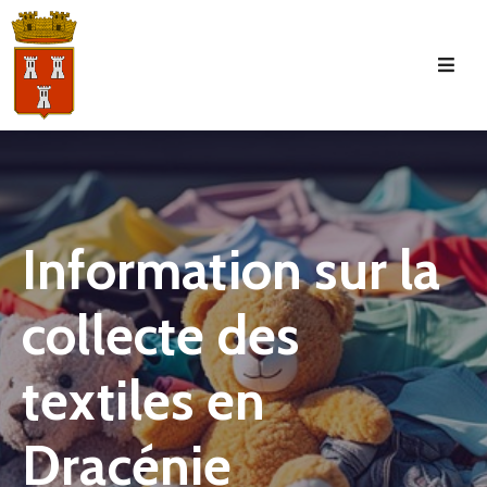
Accueil
La
Commune
Tourisme
Information sur la
Manifestations
collecte des
Vie
Municipale
textiles en
Services
Jeunesse
Dracénie