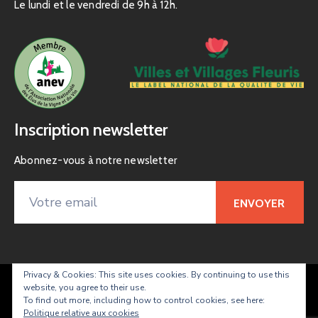
Le lundi et le vendredi de 9h à 12h.
Inscription newsletter
Abonnez-vous à notre newsletter
Privacy & Cookies: This site uses cookies. By continuing to use this
website, you agree to their use.
Taradeau – site officiel de la commune
To find out more, including how to control cookies, see here:
Politique relative aux cookies