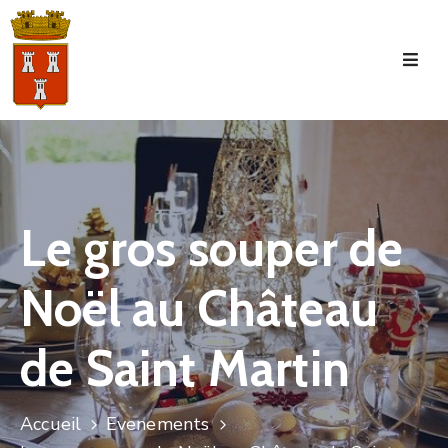
Accueil
La
Commune
Tourisme
Le gros souper de
Manifestations
Noël au Château
Vie
Municipale
de Saint Martin
Services
Jeunesse
Accueil
Evenements