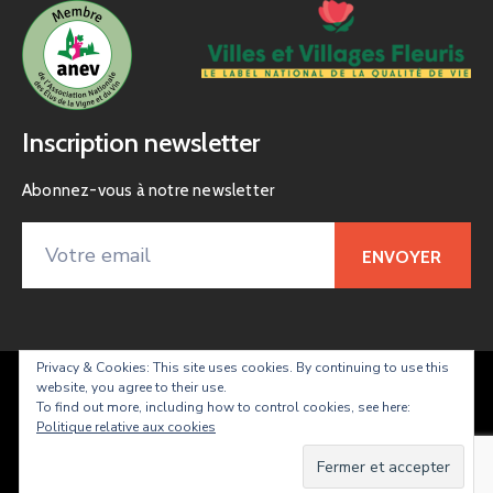
Inscription newsletter
Abonnez-vous à notre newsletter
Privacy & Cookies: This site uses cookies. By continuing to use this
website, you agree to their use.
Taradeau – site officiel de la commune
To find out more, including how to control cookies, see here:
Politique relative aux cookies