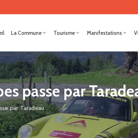
il
La Commune
Tourisme
Manifestations
V
pes passe par Tarade
sse par Taradeau