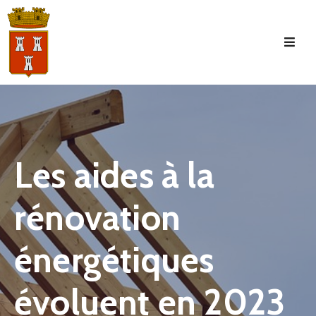
Accueil
La
Commune
Tourisme
Les aides à la
Manifestations
rénovation
Vie
Municipale
énergétiques
Services
Jeunesse
évoluent en 2023