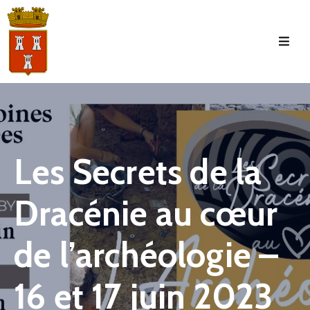
Accueil
La
Commune
Tourisme
Les Secrets de la
Manifestations
Dracénie au cœur
Vie
Municipale
de l’archéologie –
Services
Jeunesse
16 et 17 juin 2023