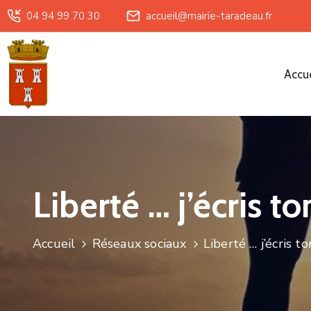
04 94 99 70 30
accueil@mairie-taradeau.fr
Accue
Liberté … j’écris t
Accueil
Réseaux sociaux
Liberté … j’écris t