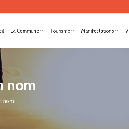
il
La Commune
Tourisme
Manifestations
V
on nom
on nom