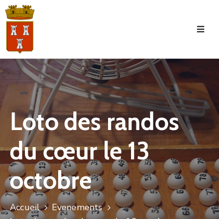
Accueil
La
Commune
Tourisme
Loto des randos
Manifestations
du cœur le 13
Vie
Municipale
octobre
Services
Jeunesse
Accueil
Evenements