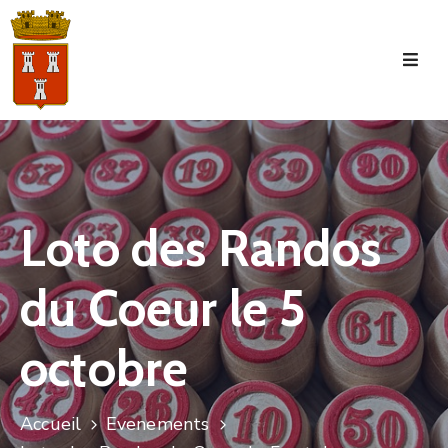
Accueil
La
Commune
Tourisme
Loto des Randos
Manifestations
du Coeur le 5
Vie
Municipale
octobre
Services
Jeunesse
Accueil
Evenements