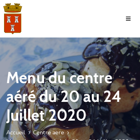
Accueil
La
Commune
Tourisme
Menu du centre
Manifestations
aéré du 20 au 24
Vie
Municipale
Juillet 2020
Services
Jeunesse
Accueil
Centre aere