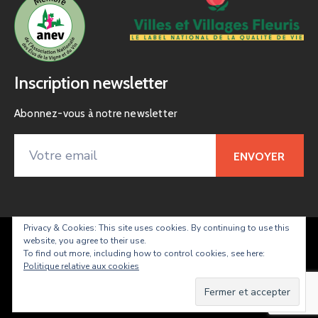
Inscription newsletter
Abonnez-vous à notre newsletter
Privacy & Cookies: This site uses cookies. By continuing to use this
website, you agree to their use.
Taradeau – site officiel de la commune
To find out more, including how to control cookies, see here:
Politique relative aux cookies