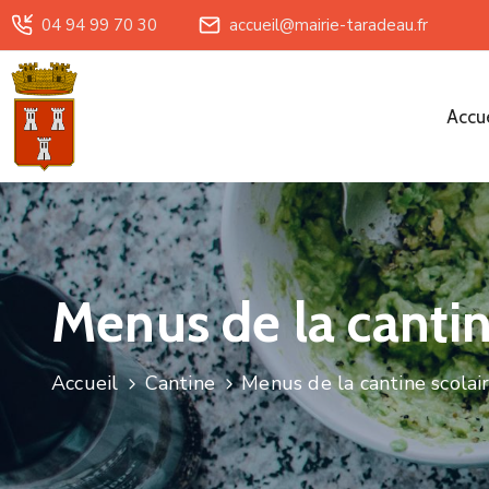
04 94 99 70 30
accueil@mairie-taradeau.fr
Accue
Menus de la cantin
Accueil
Cantine
Menus de la cantine scola