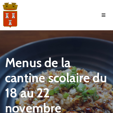
Accueil
La
Commune
Tourisme
Menus de la
Manifestations
cantine scolaire du
Vie
Municipale
18 au 22
Services
Jeunesse
novembre