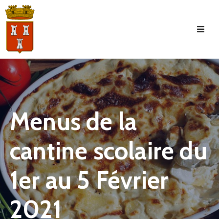
Accueil
La
Commune
Tourisme
Menus de la
Manifestations
cantine scolaire du
Vie
Municipale
1er au 5 Février
Services
Jeunesse
2021