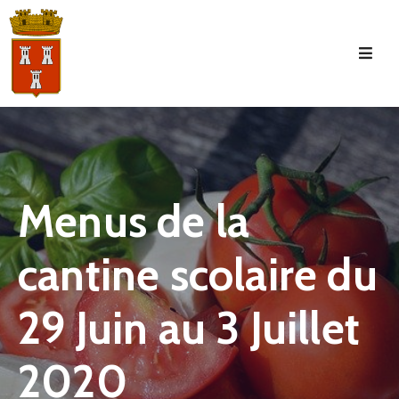
Accueil
La
Commune
Tourisme
Menus de la
Manifestations
cantine scolaire du
Vie
Municipale
29 Juin au 3 Juillet
Services
Jeunesse
2020