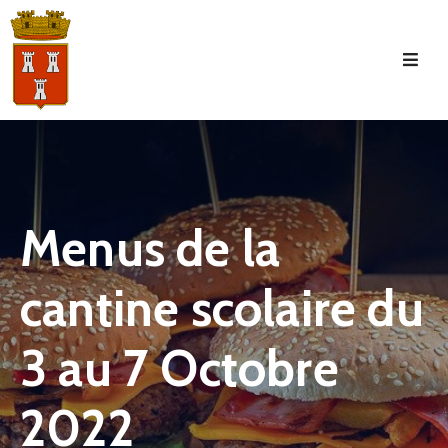
Accueil
La
Commune
Tourisme
Menus de la
Manifestations
cantine scolaire du
Vie
Municipale
3 au 7 Octobre
Services
Jeunesse
2022