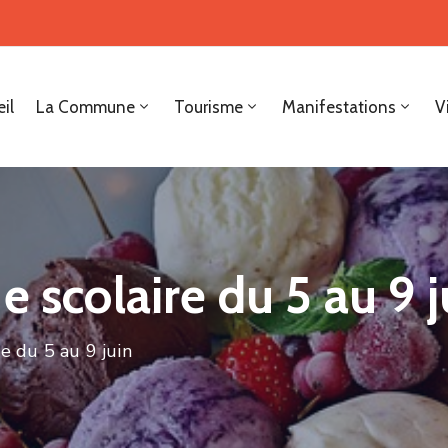
il
La Commune
Tourisme
Manifestations
V
e scolaire du 5 au 9 j
e du 5 au 9 juin