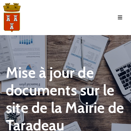
Accueil
La
Commune
Tourisme
Mise à jour de
Manifestations
documents sur le
Vie
Municipale
site de la Mairie de
Services
Jeunesse
Taradeau