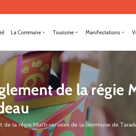
il
La Commune
Tourisme
Manifestations
V
glement de la régie M
deau
t de la régie Multi-services de la commune de Tara