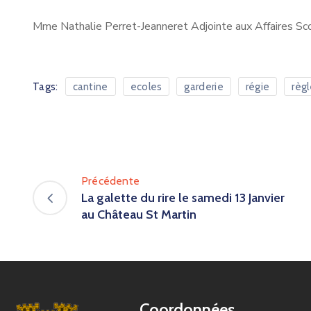
Mme Nathalie Perret-Jeanneret Adjointe aux Affaires Sco
Tags:
cantine
ecoles
garderie
régie
règ
Précédente
La galette du rire le samedi 13 Janvier
au Château St Martin
Coordonnées