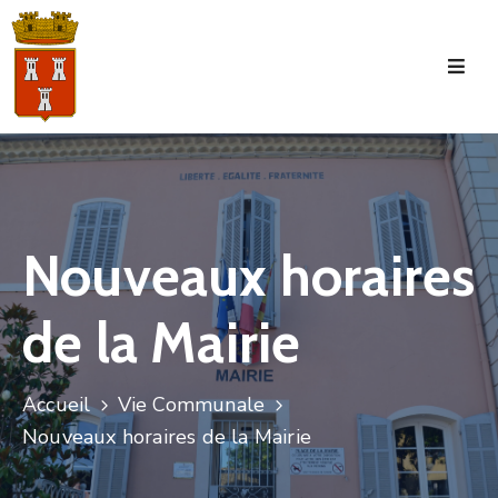
Accueil
La
Commune
Tourisme
Nouveaux horaires
Manifestations
de la Mairie
Vie
Municipale
Services
Accueil
Vie Communale
Nouveaux horaires de la Mairie
Jeunesse