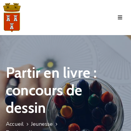
Accueil
La
Commune
Tourisme
Partir en livre :
Manifestations
concours de
Vie
Municipale
dessin
Services
Jeunesse
Accueil
Jeunesse