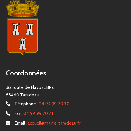
Coordonnées
38, route de Flayosc BP6
83460 Taradeau
Téléphone :
04 94 99 70 30
Fax :
04 94 99 70 71
Email :
accueil@mairie-taradeau.fr