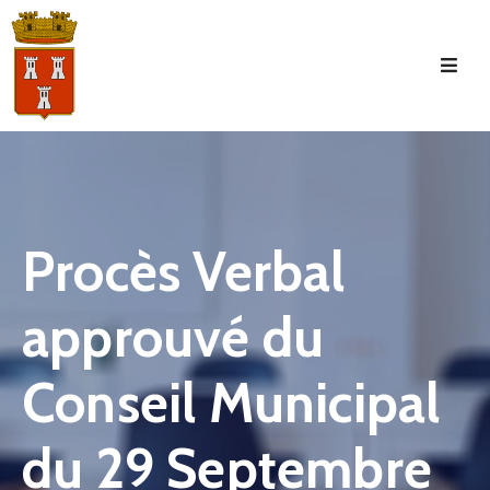
Accueil
La
Commune
Tourisme
Procès Verbal
Manifestations
approuvé du
Vie
Municipale
Conseil Municipal
Services
Jeunesse
du 29 Septembre