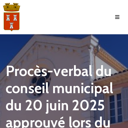
Accueil
La
Commune
Tourisme
Procès-verbal du
Manifestations
conseil municipal
Vie
Municipale
du 20 juin 2025
Services
Jeunesse
approuvé lors du