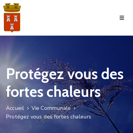
Accueil
La
Commune
Tourisme
Protégez vous des
Manifestations
fortes chaleurs
Vie
Municipale
Services
Accueil
Vie Communale
Protégez vous des fortes chaleurs
Jeunesse