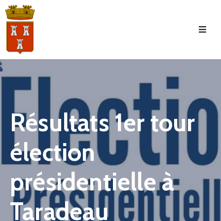
Accueil
La
Commune
Tourisme
Résultats 1er tour
Manifestations
élection
Vie
Municipale
présidentielle à
Services
Jeunesse
Taradeau