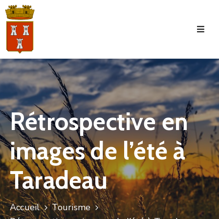
Accueil
La
Commune
Tourisme
Rétrospective en
Manifestations
images de l’été à
Vie
Municipale
Taradeau
Services
Jeunesse
Accueil
Tourisme