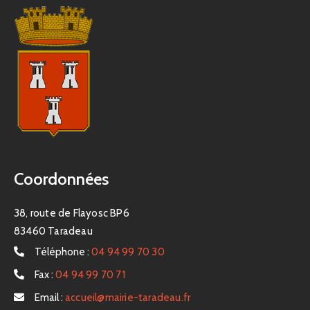
Coordonnées
38, route de Flayosc BP6
83460 Taradeau
Téléphone :
04 94 99 70 30
Fax :
04 94 99 70 71
Email :
accueil@mairie-taradeau.fr