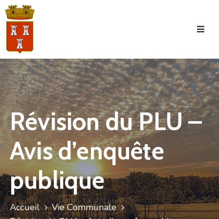
Accueil
La
Commune
Tourisme
Révision du PLU –
Manifestations
Avis d’enquête
Vie
Municipale
publique
Services
Jeunesse
Accueil
Vie Communale