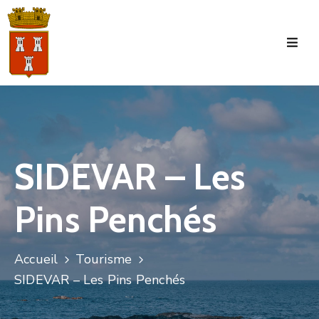
Accueil
La
Commune
Tourisme
SIDEVAR – Les
Manifestations
Pins Penchés
Vie
Municipale
Services
Accueil
Tourisme
SIDEVAR – Les Pins Penchés
Jeunesse