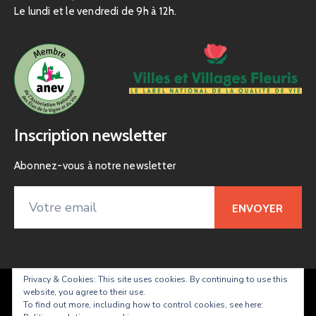
Le lundi et le vendredi de 9h à 12h.
Inscription newsletter
Abonnez-vous à notre newsletter
Privacy & Cookies: This site uses cookies. By continuing to use this
website, you agree to their use.
Taradeau – site officiel de la commune
To find out more, including how to control cookies, see here: