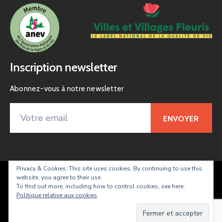
Inscription newsletter
Abonnez-vous à notre newsletter
Privacy & Cookies: This site uses cookies. By continuing to use this
website, you agree to their use.
Taradeau – site officiel de la commune
To find out more, including how to control cookies, see here:
Politique relative aux cookies