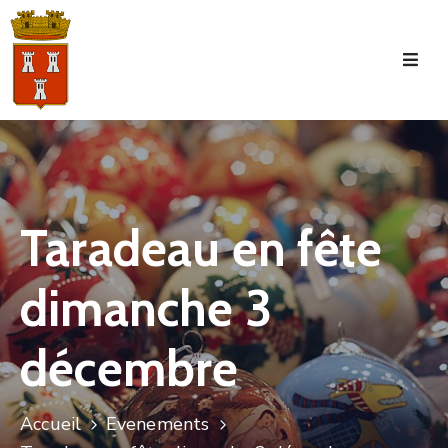
Accueil
La
Commune
Tourisme
Taradeau en fête
Manifestations
dimanche 3
Vie
Municipale
décembre
Services
Jeunesse
Accueil
Evenements