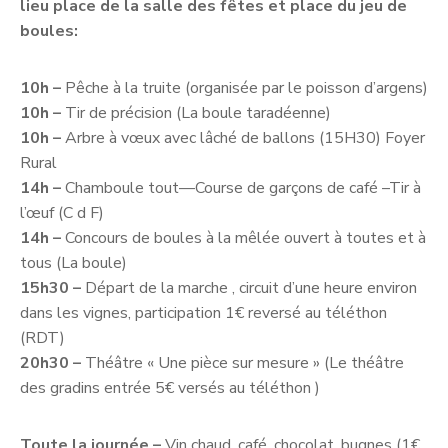
lieu place de la salle des fêtes et place du jeu de
boules:
10h –
Pêche à la truite (organisée par le poisson d’argens)
10h –
Tir de précision (La boule taradéenne)
10h –
Arbre à vœux avec lâché de ballons (15H30) Foyer
Rural
14h –
Chamboule tout—Course de garçons de café –Tir à
l’œuf (C d F)
14h –
Concours de boules à la mêlée ouvert à toutes et à
tous (La boule)
15h30 –
Départ de la marche , circuit d’une heure environ
dans les vignes, participation 1€ reversé au téléthon
(RDT)
20h30 –
Théâtre « Une pièce sur mesure » (Le théâtre
des gradins entrée 5€ versés au téléthon )
Toute la journée –
Vin chaud, café, chocolat, bugnes (1€