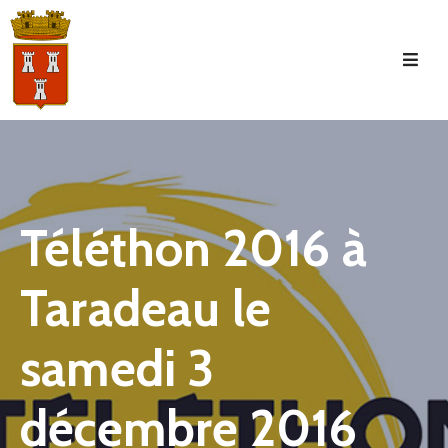
Accueil
La
Commune
Tourisme
Téléthon 2016 à
Manifestations
Taradeau le
Vie
Municipale
samedi 3
Services
Jeunesse
décembre 2016