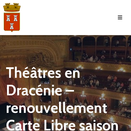
Accueil
La
Commune
Tourisme
Théâtres en
Manifestations
Dracénie –
Vie
Municipale
renouvellement
Services
Jeunesse
Carte Libre saison