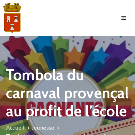
Accueil
La
Commune
Tourisme
Tombola du
Manifestations
carnaval provençal
Vie
Municipale
au profit de l’école
Services
Jeunesse
Accueil
Jeunesse